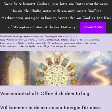
Direkt zum Seiteninhalt
Menü überspringen
Diese Seite benutzt Cookies , lese bitte die Datenschutzhinweise.
www.Engelchanneling.de
Um dir alle Inhalte, unter anderem auch unsere YouTube
Jasmina Gröschel ◆ Spirituelles Medium ◆Coach
Meditationen, anzeigen zu können, verwenden wir Cookies. Mit Klick
Einverstanden
auf 'Akzeptieren' stimmst du der Nutzung zu.
Deine Botschaft für die neue Woche
Veröffentlicht von
Jasmina
in
Horoskop
· Sonntag 08 Mär 2026 ·
2:15
Tags:
Wochenbotschaft
,
Jasmina
,
Gröschel
,
Erfolg
,
2026
,
Beförderung
,
spirituelles
,
Coaching
,
Engelbotschaft
,
Klarheit
,
finden
,
berufliche
,
Veränderung
,
Energieausgleich
,
Motivation
,
Selbstvertrauen
,
Lebensaufgabe
,
neue
,
Wege
,
Glückstage
,
Inspiration
Wochenbotschaft: Öffne dich dem Erfolg
Willkommen in deiner neuen Energie für diese