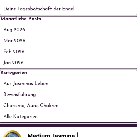
Deine Tagesbotschaft der Engel
Block überspringen Monatliche Posts
Monatliche Posts
Aug 2026
Mär 2026
Feb 2026
Jan 2026
Block überspringen Kategorien
Kategorien
Aus Jasminas Leben
Beweisführung
Charisma, Aura, Chakren
Alle Kategorien
Medium Jasmina |
©seit 2006 Medium Jasmina Mentor & 