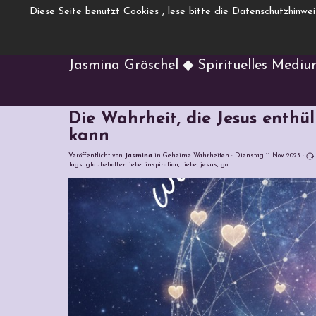
Direkt zum Seiteninhalt
Diese Seite benutzt Cookies , lese bitte die Datenschutzhinwe
www.Engelcha
Menü überspringen
Jasmina Gröschel ◆ Spirituelles Medi
Die Wahrheit, die Jesus enthül
kann
Veröffentlicht von
Jasmina
in
Geheime Wahrheiten
· Dienstag 11 Nov 2025 ·
Tags:
glaubehoffenliebe
,
inspiration
,
liebe
,
jesus
,
gott