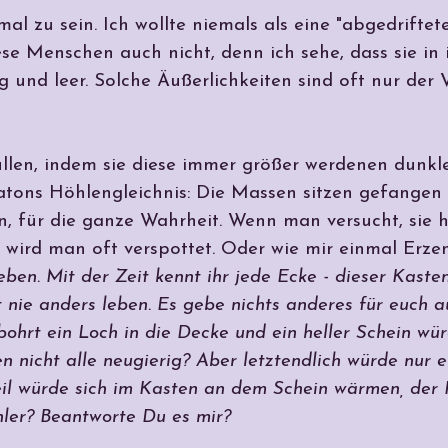
l zu sein. Ich wollte niemals als eine "abgedriftete
e Menschen auch nicht, denn ich sehe, dass sie in 
ig und leer. Solche Äußerlichkeiten sind oft nur der 
füllen, indem sie diese immer größer werdenen dunkl
Platons Höhlengleichnis: Die Massen sitzen gefangen
n, für die ganze Wahrheit. Wenn man versucht, sie
 wird man oft verspottet. Oder wie mir einmal Erzen
leben. Mit der Zeit kennt ihr jede Ecke - dieser Kast
et nie anders leben. Es gebe nichts anderes für euch 
rt ein Loch in die Decke und ein heller Schein wü
 nicht alle neugierig? Aber letztendlich würde nur ei
Teil würde sich im Kasten an dem Schein wärmen, der
ehler? Beantworte Du es mir?