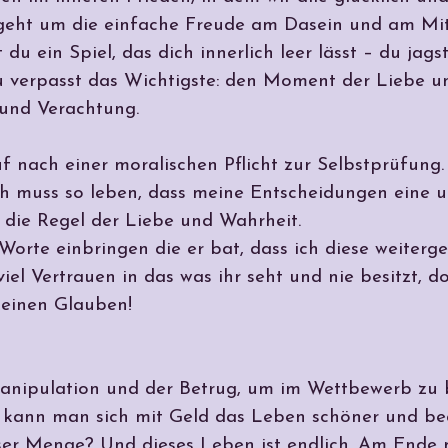
s geht um die einfache Freude am Dasein und am Mi
du ein Spiel, das dich innerlich leer lässt – du jags
. Du verpasst das Wichtigste: den Moment der Liebe 
 und Verachtung.
uf nach einer moralischen Pflicht zur Selbstprüfung.
ch muss so leben, dass meine Entscheidungen eine un
 die Regel der Liebe und Wahrheit.
Worte einbringen die er bat, dass ich diese weiterg
iel Vertrauen in das was ihr seht und nie besitzt, d
 keinen Glauben!
anipulation und der Betrug, um im Wettbewerb zu
lich kann man sich mit Geld das Leben schöner und b
ser Menge? Und dieses Leben ist endlich. Am Ende m