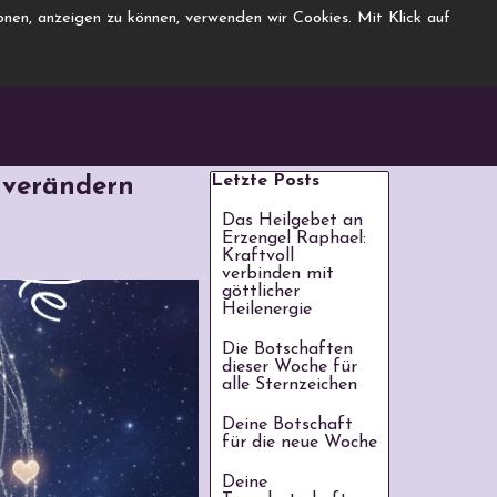
nen, anzeigen zu können, verwenden wir Cookies. Mit Klick auf
Block überspringen Letzte Pos
Letzte Posts
r verändern
Das Heilgebet an
Erzengel Raphael:
Kraftvoll
verbinden mit
göttlicher
Heilenergie
Die Botschaften
dieser Woche für
alle Sternzeichen
Deine Botschaft
für die neue Woche
Deine