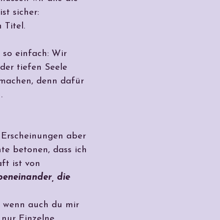
t sicher:
Titel.
 so einfach: Wir
der tiefen Seele
 machen, denn dafür
.
e Erscheinungen aber
hte betonen, dass ich
ft ist von
beneinander, die
e, wenn auch du mir
nur Einzelne,