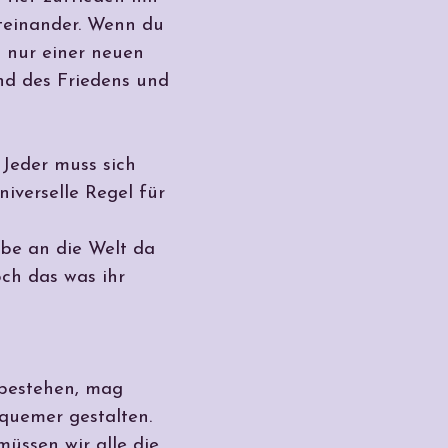
teinander. Wenn du
t nur einer neuen
und des Friedens und
 Jeder muss sich
iverselle Regel für
ebe an die Welt da
och das was ihr
 bestehen, mag
equemer gestalten.
üssen wir alle die