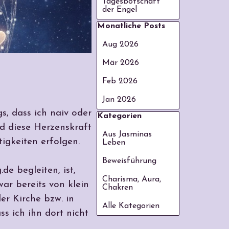
Tagesbotschaft
der Engel
Block überspringen Monatliche
Monatliche Posts
Aug 2026
Mär 2026
Feb 2026
Jan 2026
s, dass ich naiv oder
Block überspringen Kategorie
Kategorien
nd diese Herzenskraft
Aus Jasminas
igkeiten erfolgen.
Leben
Beweisführung
de begleiten, ist,
Charisma, Aura,
ar bereits von klein
Chakren
er Kirche bzw. in
Alle Kategorien
s ich ihn dort nicht