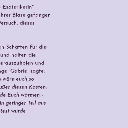
 Esoterikerin"
ihrer Blase gefangen
Versuch, dieses
en Schatten für die
 und halten die
 herauszuholen und
gel Gabriel sagte:
en wäre euch so
außer diesen Kasten.
rde Euch wärmen -
n geringer Teil aus
 Rest würde