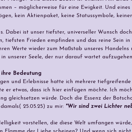
en – möglicherweise für eine Ewigkeit. Und eines is
en, kein Aktienpaket, keine Statussymbole, keinen 
s. Dabei ist unser tiefster, universeller Wunsch doch
in, tiefsten Frieden empfinden und das reine Sein in 
wahren Werte wieder zum Maßstab unseres Handelns
in unserer Seele, der nur darauf wartet aufzugehen
 ihre Bedeutung
ungen und Erlebnisse hatte ich mehrere tiefgreifend
gte er etwas, dass ich hier einfügen möchte. Ich möc
ung gleichsetzen würde. Doch die Essenz der Botscha
 damals( 25.05.25) zu mir:
"Wir sind zwei Lichter ne
elligkeit vorstellen, die diese Welt umfangen würd
en Flamme der Liebe scheinen? Und wenn sich nicht 