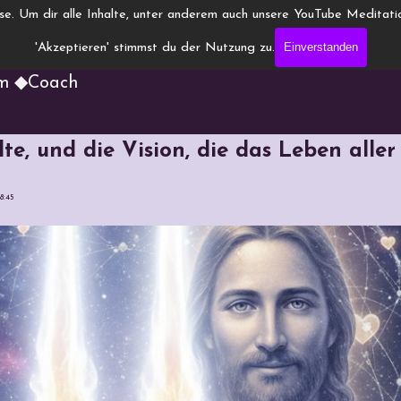
ise.
Um dir alle Inhalte, unter anderem auch unsere YouTube Meditatio
nneling.de
Einverstanden
'Akzeptieren' stimmst du der Nutzung zu.
um ◆Coach
lte, und die Vision, die das Leben alle
8:45