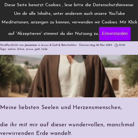
Direkt zum Seiteninhalt
Menü überspringen
Diese Seite benutzt Cookies , lese bitte die Datenschutzhinweise.
www.Engelchanneling.de
Um dir alle Inhalte, unter anderem auch unsere YouTube
Jasmina Gröschel ◆ Spirituelles Medium ◆Coach
Meditationen, anzeigen zu können, verwenden wir Cookies. Mit Klick
Einverstanden
auf 'Akzeptieren' stimmst du der Nutzung zu.
Eine Botschaft aus meinem Herzen
Veröffentlicht von
Jasmina
in
Jesus & Gott & Botschaften
· Donnerstag 06 Nov 2025 ·
10:30
Tags:
wahre
,
lehre
,
jesus
,
gott
,
liebe
Meine liebsten Seelen und Herzensmenschen,
die ihr mit mir auf dieser wundervollen, manchmal
verwirrenden Erde wandelt.