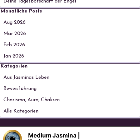
Deine Tagesbotschaft der Engel
Block überspringen Monatliche Posts
Monatliche Posts
Aug 2026
Mär 2026
Feb 2026
Jan 2026
Block überspringen Kategorien
Kategorien
Aus Jasminas Leben
Beweisführung
Charisma, Aura, Chakren
Alle Kategorien
©seit 2006 Medium Jasmina Mentor & 
Medium Jasmina |
Coaching  |  Eingetragene Marke: 
X