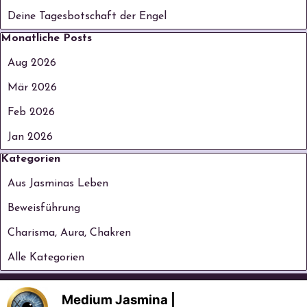
Deine Tagesbotschaft der Engel
Block überspringen Monatliche Posts
Monatliche Posts
Aug 2026
Mär 2026
Feb 2026
Jan 2026
Block überspringen Kategorien
Kategorien
Aus Jasminas Leben
Beweisführung
Charisma, Aura, Chakren
Alle Kategorien
Medium Jasmina |
©seit 2006 Medium Jasmina Mentor & 
X