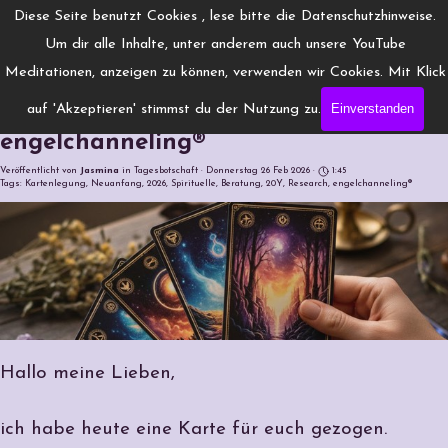
Direkt zum Seiteninhalt
Menü überspringen
Diese Seite benutzt Cookies , lese bitte die Datenschutzhinweise.
www.Engelchanneling.de
Um dir alle Inhalte, unter anderem auch unsere YouTube
Jasmina Gröschel ◆ Spirituelles Medium ◆Coach
Meditationen, anzeigen zu können, verwenden wir Cookies. Mit Klick
Einverstanden
auf 'Akzeptieren' stimmst du der Nutzung zu.
Persönliche Botschaft: Neuanfang |
engelchanneling®
Veröffentlicht von
Jasmina
in
Tagesbotschaft
· Donnerstag 26 Feb 2026 ·
1:45
Tags:
Kartenlegung
,
Neuanfang
,
2026
,
Spirituelle
,
Beratung
,
20Y
,
Research
,
engelchanneling®
Hallo meine Lieben,
ich habe heute eine Karte für euch gezogen.