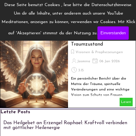
Direkt zum Seiteninhalt
Menü überspringen
Diese Seite benutzt Cookies , lese bitte die Datenschutzhinweise.
www.Engelchanneling.de
Um dir alle Inhalte, unter anderem auch unsere YouTube
Jasmina Gröschel ◆ Spirituelles Medium ◆Coach
Meditationen, anzeigen zu können, verwenden wir Cookies. Mit Klick
Einverstanden
auf 'Akzeptieren' stimmst du der Nutzung zu.
Meine unglaublichen
Erlebnisse im luziden
Traumzustand
Visionen & Prophezeiungen
Jasmina
06 Jan 2026
3:15
Ein persönlicher Bericht über die
Matrix der Träume, spirituelle
Veränderungen und eine wichtige
Vision zum Schutz von Frauen.
Lesen
Block überspringen Letzte Posts
Letzte Posts
Das Heilgebet an Erzengel Raphael: Kraftvoll verbinden
mit göttlicher Heilenergie