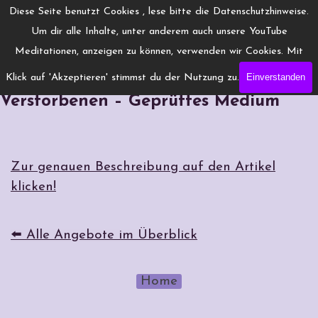
Direkt zum Seiteninhalt
Menü überspringen
Diese Seite benutzt Cookies , lese bitte die Datenschutzhinweise.
www.Engelchanneling.de
Um dir alle Inhalte, unter anderem auch unsere YouTube
Jasmina Gröschel ◆ Spirituelles Medium ◆Coach
Meditationen, anzeigen zu können, verwenden wir Cookies. Mit
Einverstanden
Klick auf 'Akzeptieren' stimmst du der Nutzung zu.
Jenseitskontakte: Botschaften von
Verstorbenen – Geprüftes Medium
Zur genauen Beschreibung auf den Artikel
klicken!
⬅️ Alle Angebote im Überblick
Home