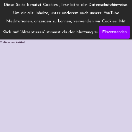
Direkt zum Seiteninhalt
Menü überspringen
Diese Seite benutzt Cookies , lese bitte die Datenschutzhinweise.
www.Engelchanneling.de
Um dir alle Inhalte, unter anderem auch unsere YouTube
Jasmina Gröschel ◆ Spirituelles Medium ◆Coach
Meditationen, anzeigen zu können, verwenden wir Cookies. Mit
Einverstanden
Klick auf 'Akzeptieren' stimmst du der Nutzung zu.
Kartenlegen 3 Fragen
Onlineshop-Artikel