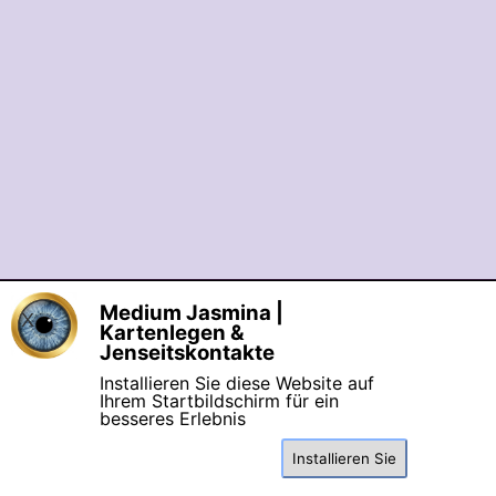
Medium Jasmina |
X
©seit 2006 Medium Jasmina Mentor & 
Kartenlegen &
Coaching  |  Eingetragene Marke: 
Jenseitskontakte
Engelchanneling®
Installieren Sie diese Website auf
[
Datenschutz
] [
Impressum
] [
AGB
Ihrem Startbildschirm für ein
Suchen
besseres Erlebnis
& Widerrufsrecht
]
Installieren Sie