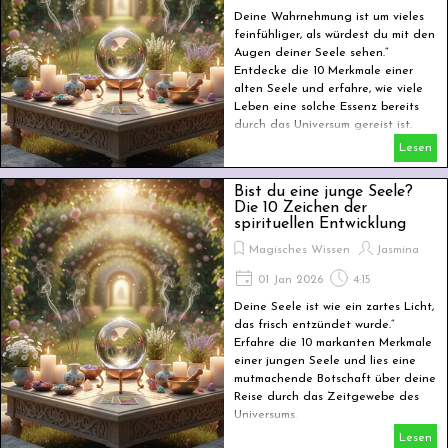
Deine Wahrnehmung ist um vieles
feinfühliger, als würdest du mit den
Augen deiner Seele sehen.“
Entdecke die 10 Merkmale einer
alten Seele und erfahre, wie viele
Leben eine solche Essenz bereits
durch das Universum gereist ist.
Lesen
Bist du eine junge Seele?
Die 10 Zeichen der
spirituellen Entwicklung
Magisches Wissen
Jasmina
01 Jan 2026
4:15
Deine Seele ist wie ein zartes Licht,
das frisch entzündet wurde.“
Erfahre die 10 markanten Merkmale
einer jungen Seele und lies eine
mutmachende Botschaft über deine
Reise durch das Zeitgewebe des
Universums.
Lesen