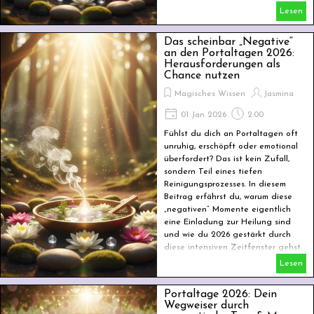
Lesen
Das scheinbar „Negative“
an den Portaltagen 2026:
Herausforderungen als
Chance nutzen
Magisches Wissen
Jasmina
01 Jan 2026
2:00
Fühlst du dich an Portaltagen oft
unruhig, erschöpft oder emotional
überfordert? Das ist kein Zufall,
sondern Teil eines tiefen
Reinigungsprozesses. In diesem
Beitrag erfährst du, warum diese
„negativen“ Momente eigentlich
eine Einladung zur Heilung sind
und wie du 2026 gestärkt durch
diese intensiven Zeitfenster gehst.
Lesen
Portaltage 2026: Dein
Wegweiser durch