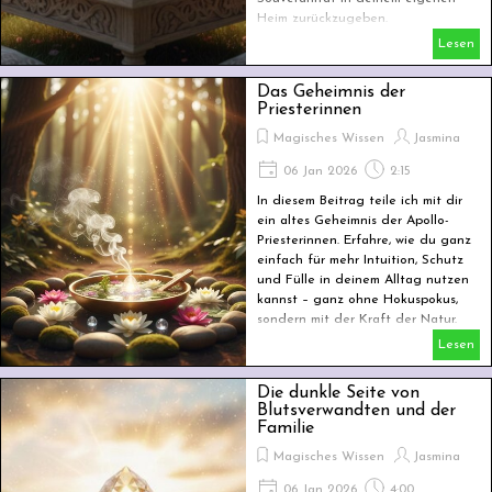
Heim zurückzugeben.
Lesen
Das Geheimnis der
Priesterinnen
Magisches Wissen
Jasmina
06 Jan 2026
2:15
In diesem Beitrag teile ich mit dir
ein altes Geheimnis der Apollo-
Priesterinnen. Erfahre, wie du ganz
einfach für mehr Intuition, Schutz
und Fülle in deinem Alltag nutzen
kannst – ganz ohne Hokuspokus,
sondern mit der Kraft der Natur.
Lesen
Die dunkle Seite von
Blutsverwandten und der
Familie
Magisches Wissen
Jasmina
06 Jan 2026
4:00