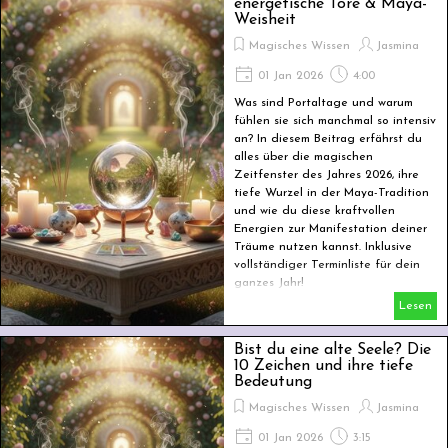
energetische Tore & Maya-
Weisheit
Magisches Wissen
Jasmina
01 Jan 2026
4:00
Was sind Portaltage und warum
fühlen sie sich manchmal so intensiv
an? In diesem Beitrag erfährst du
alles über die magischen
Zeitfenster des Jahres 2026, ihre
tiefe Wurzel in der Maya-Tradition
und wie du diese kraftvollen
Energien zur Manifestation deiner
Träume nutzen kannst. Inklusive
vollständiger Terminliste für dein
ganzes Jahr!
Lesen
Bist du eine alte Seele? Die
10 Zeichen und ihre tiefe
Bedeutung
Magisches Wissen
Jasmina
01 Jan 2026
3:15