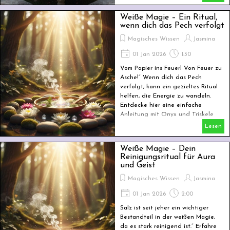
Weiße Magie – Ein Ritual,
wenn dich das Pech verfolgt
Magisches Wissen
Jasmina
01 Jan 2026
1:30
Vom Papier ins Feuer! Von Feuer zu
Asche!“ Wenn dich das Pech
verfolgt, kann ein gezieltes Ritual
helfen, die Energie zu wandeln.
Entdecke hier eine einfache
Anleitung mit Onyx und Triskele
Lesen
Weiße Magie – Dein
Reinigungsritual für Aura
und Geist
Magisches Wissen
Jasmina
01 Jan 2026
2:00
Salz ist seit jeher ein wichtiger
Bestandteil in der weißen Magie,
da es stark reinigend ist.“ Erfahre