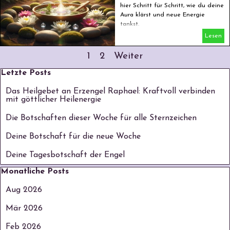
hier Schritt für Schritt, wie du deine
Aura klärst und neue Energie
tankst.
Lesen
Aktuelle Seite:
1
Gehen Sie zu Seite:
2
Weiter
Block überspringen Letzte Posts
Letzte Posts
Das Heilgebet an Erzengel Raphael: Kraftvoll verbinden
mit göttlicher Heilenergie
Die Botschaften dieser Woche für alle Sternzeichen
Deine Botschaft für die neue Woche
Deine Tagesbotschaft der Engel
Block überspringen Monatliche Posts
Monatliche Posts
Aug 2026
Mär 2026
Feb 2026