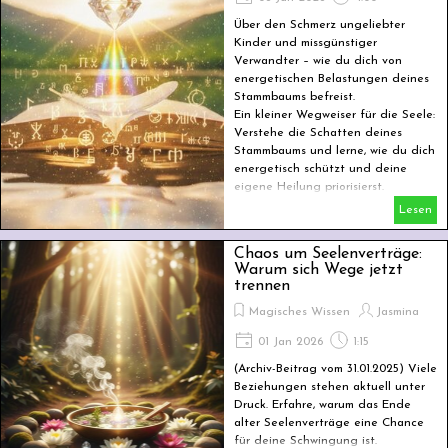
Über den Schmerz ungeliebter
Kinder und missgünstiger
Verwandter – wie du dich von
energetischen Belastungen deines
Stammbaums befreist.
Ein kleiner Wegweiser für die Seele:
Verstehe die Schatten deines
Stammbaums und lerne, wie du dich
energetisch schützt und deine
eigene Heilung priorisierst.
Lesen
Chaos um Seelenverträge:
Warum sich Wege jetzt
trennen
Magisches Wissen
Jasmina
01 Jan 2026
1:15
(Archiv-Beitrag vom 31.01.2025) Viele
Beziehungen stehen aktuell unter
Druck. Erfahre, warum das Ende
alter Seelenverträge eine Chance
für deine Schwingung ist.