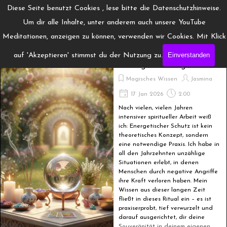
Direkt zum Seiteninhalt
Menü überspringen
Diese Seite benutzt Cookies , lese bitte die Datenschutzhinweise.
www.Engelchanneling.de
Um dir alle Inhalte, unter anderem auch unsere YouTube
Jasmina Gröschel ◆ Spirituelles Medium ◆Coach
Meditationen, anzeigen zu können, verwenden wir Cookies. Mit Klick
Einverstanden
auf 'Akzeptieren' stimmst du der Nutzung zu.
Ritual zur Hausreinigung
bei negativen Angriffen
Magisches Wissen
Jasmina
17 Jan 2026
2:00
Nach vielen, vielen Jahren
intensiver spiritueller Arbeit weiß
ich: Energetischer Schutz ist kein
theoretisches Konzept, sondern
eine notwendige Praxis. Ich habe in
all den Jahrzehnten unzählige
Situationen erlebt, in denen
Menschen durch negative Angriffe
ihre Kraft verloren haben. Mein
Wissen aus dieser langen Zeit
fließt in dieses Ritual ein – es ist
praxiserprobt, tief verwurzelt und
darauf ausgerichtet, dir deine
Souveränität in deinem eigenen