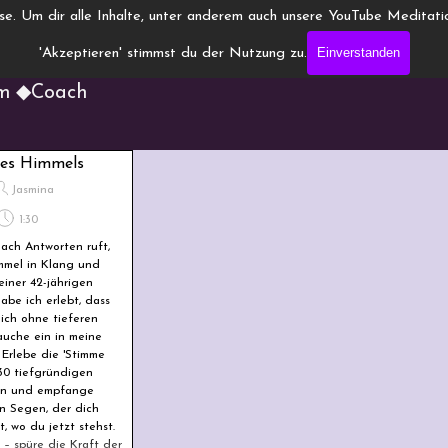
ise.
Um dir alle Inhalte, unter anderem auch unsere YouTube Meditatio
nneling.de
Einverstanden
'Akzeptieren' stimmst du der Nutzung zu.
um ◆Coach
des Himmels
Jasmina
1:30
ach Antworten ruft,
mmel in Klang und
iner 42-jährigen
abe ich erlebt, dass
ich ohne tieferen
auche ein in meine
 Erlebe die 'Stimme
30 tiefgründigen
en und empfange
n Segen, der dich
, wo du jetzt stehst.
– spüre die Kraft der