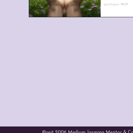
geistigen Welt.
©seit 2006 Medium Jasmina Mentor & Coa