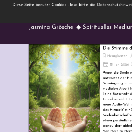
Direkt zum Seiteninhalt
Diese Seite benutzt Cookies , lese bitte die Datenschutzhinwe
www.Engelcha
Menü überspringen
Jasmina Gröschel ◆ Spirituelles Medi
Die Stimme 
Neuigkeiten
15 Jan 2026
Wenn die Seele n
antwortet der Hi
Schwingung. In me
medialen Arbeit h
keine Botschaft d
Grund erreicht. T
neue Audio-Welt:
des Himmels' mit 
Seelenbotschaft
einen persönliche
genau dort abholt
Von Herz zu Herz 