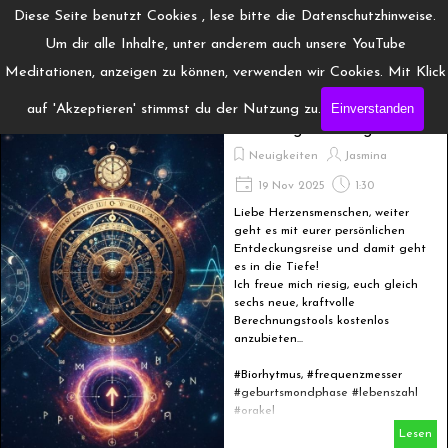
Direkt zum Seiteninhalt
Menü überspringen
Diese Seite benutzt Cookies , lese bitte die Datenschutzhinweise.
www.Engelchanneling.de
Um dir alle Inhalte, unter anderem auch unsere YouTube
Jasmina Gröschel ◆ Spirituelles Medium ◆Coach
Meditationen, anzeigen zu können, verwenden wir Cookies. Mit Klick
Einverstanden
auf 'Akzeptieren' stimmst du der Nutzung zu.
6 neue Power-Tools für
deine tägliche Magie
Neuigkeiten
Jasmina
19 Nov 2025
1:30
Liebe Herzensmenschen, weiter
geht es mit eurer persönlichen
Entdeckungsreise und damit geht
es in die Tiefe!
Ich freue mich riesig, euch gleich
sechs neue, kraftvolle
Berechnungstools kostenlos
anzubieten...
#Biorhytmus, #frequenzmesser
#geburtsmondphase #lebenszahl
#orakel
Lesen